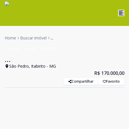
Home
Buscar imóvel
...
Terreno
Venda
Cód:
3223
...
São Pedro, Itabirito - MG
R$ 170.000,00
Compartilhar
Favorito