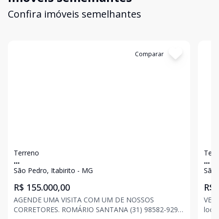
Confira imóveis semelhantes
Cód:
3209
Comparar
Có
Terreno
Terr
...
...
São Pedro, Itabirito - MG
São 
R$ 155.000,00
R$ 
AGENDE UMA VISITA COM UM DE NOSSOS
VENDE-S
CORRETORES. ROMÁRIO SANTANA (31) 98582-9294
loca