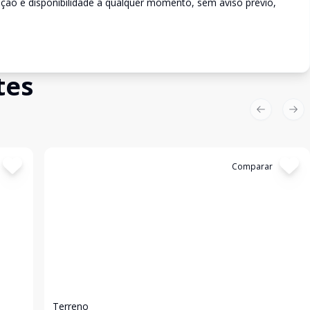
rição e disponibilidade a qualquer momento, sem aviso prévio,
tes
Previous sl
Nex
Cód:
3223
Comparar
Terreno