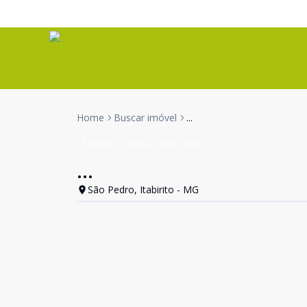
Home
Buscar imóvel
...
Terreno
Venda
Cód:
2640
...
São Pedro, Itabirito - MG