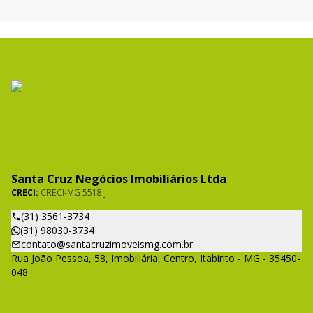
Santa Cruz Negócios Imobiliários Ltda
CRECI:
CRECI-MG 5518 J
(31) 3561-3734
(31) 98030-3734
contato@santacruzimoveismg.com.br
Rua João Pessoa, 58, Imobiliária, Centro, Itabirito - MG - 35450-
048