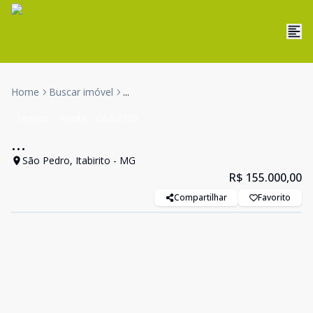
Home
Buscar imóvel
...
Terreno
Venda
Cód:
2710
...
São Pedro, Itabirito - MG
R$ 155.000,00
Compartilhar
Favorito