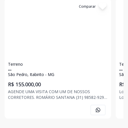
Cód:
3209
Comparar
Có
Terreno
Terr
...
...
São Pedro, Itabirito - MG
São 
R$ 155.000,00
R$ 
AGENDE UMA VISITA COM UM DE NOSSOS
Lote a Venda Ba
CORRETORES. ROMÁRIO SANTANA (31) 98582-9294
Lote
JONAS FONSECA (31) 98520-7296 ANA CAROLINA
loca
ASSIS (31) 98565-1205 . . . OBS: Imóvel sujeito a
centro 
alteração de preço, descrição e disponibilidade a
qualquer momento, sem av