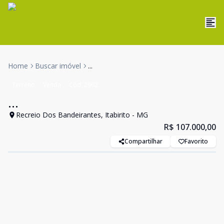
Home
Buscar imóvel
...
Terreno
Venda
Cód:
2962
...
Recreio Dos Bandeirantes, Itabirito - MG
R$ 107.000,00
Compartilhar
Favorito