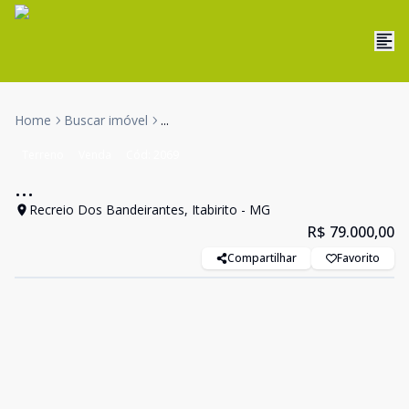
Home
Buscar imóvel
...
Terreno
Venda
Cód:
2069
...
Recreio Dos Bandeirantes, Itabirito - MG
R$ 79.000,00
Compartilhar
Favorito