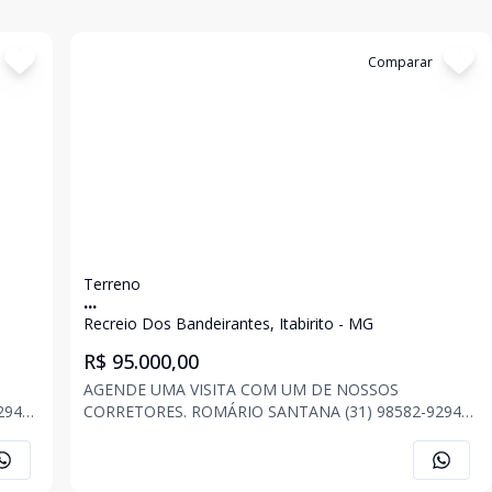
Cód:
2960
Comparar
Terreno
...
Recreio Dos Bandeirantes, Itabirito - MG
R$ 95.000,00
AGENDE UMA VISITA COM UM DE NOSSOS
CORRETORES. ROMÁRIO SANTANA (31) 98582-9294
A
JONAS FONSECA (31) 98520-7296 ANA CAROLINA
ASSIS (31) 98565-1205 . . . OBS: Imóvel sujeito a
alteração de preço, descrição e disponibilidade a