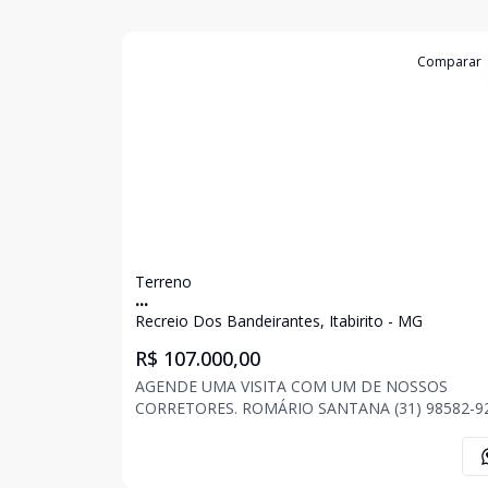
Cód:
2962
Comparar
Terreno
...
Recreio Dos Bandeirantes, Itabirito - MG
R$ 107.000,00
AGENDE UMA VISITA COM UM DE NOSSOS
CORRETORES. ROMÁRIO SANTANA (31) 98582-9294
JONAS FONSECA (31) 98520-7296 ANA CAROLIN
ASSIS (31) 98565-1205 . . . OBS: Imóvel sujeito a
alteração de preço, descrição e disponibilidade a