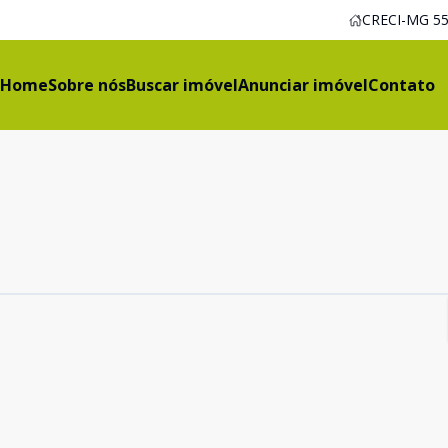
CRECI-MG 55
Home
Sobre nós
Buscar imóvel
Anunciar imóvel
Contato