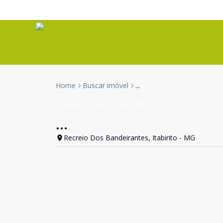
Home
Buscar imóvel
...
Terreno
Venda
Cód:
2588
...
Recreio Dos Bandeirantes, Itabirito - MG