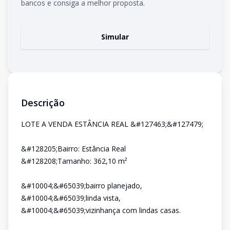
bancos e consiga a melhor proposta.
Simular
Descrição
LOTE A VENDA ESTÂNCIA REAL &#127463;&#127479;
&#128205;Bairro: Estância Real
&#128208;Tamanho: 362,10 m²
&#10004;&#65039;bairro planejado,
&#10004;&#65039;linda vista,
&#10004;&#65039;vizinhança com lindas casas.