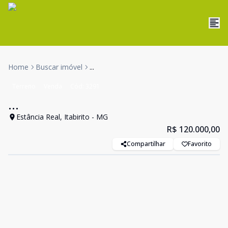
Home
Buscar imóvel
...
Terreno
Venda
Cód:
3291
...
Estância Real, Itabirito - MG
R$ 120.000,00
Compartilhar
Favorito