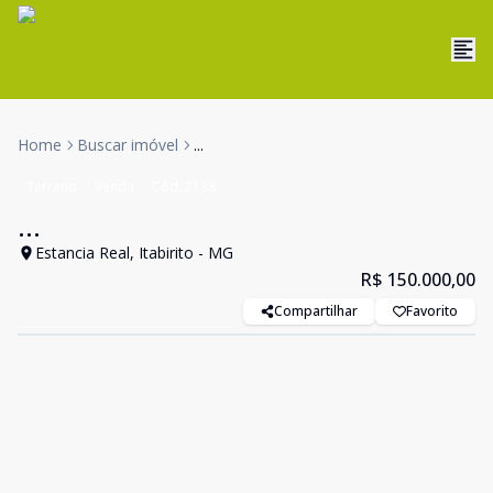
Home
Buscar imóvel
...
Terreno
Venda
Cód:
2138
...
Estancia Real, Itabirito - MG
R$ 150.000,00
Compartilhar
Favorito