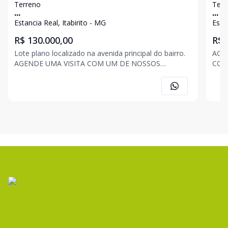
Terreno
Terr
...
...
Estancia Real, Itabirito - MG
Estan
R$ 130.000,00
R$ 
Lote plano localizado na avenida principal do bairro.
AGE
AGENDE UMA VISITA COM UM DE NOSSOS
CORRETORES. R
CORRETORES. ROMÁRIO SANTANA (31) 98582-9294
JON
JONAS FONSECA (31) 98520-7296 ANA CAROLINA
ASSI
ASSIS (31) 98565-1205 .ERIC SIQUEIRA (31)98570-
alte
4301 . . OBS: Imóvel
qual