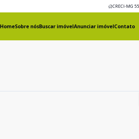
CRECI-MG 55
Home
Sobre nós
Buscar imóvel
Anunciar imóvel
Contato