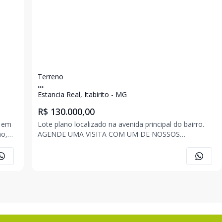
Terreno
...
Estancia Real, Itabirito - MG
R$ 130.000,00
Lote plano localizado na avenida principal do bairro.
ão,
AGENDE UMA VISITA COM UM DE NOSSOS
2,9
CORRETORES. ROMÁRIO SANTANA (31) 98582-9294
,
JONAS FONSECA (31) 98520-7296 ANA CAROLINA
ugue,
ASSIS (31) 98565-1205 .ERIC SIQUEIRA (31)98570-4301
. . OBS: Imóvel