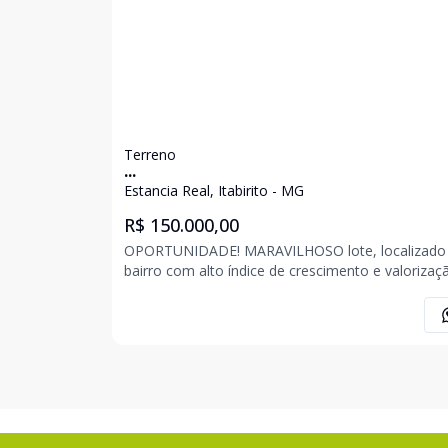
Terreno
...
Estancia Real, Itabirito - MG
R$ 150.000,00
OPORTUNIDADE! MARAVILHOSO lote, localizado em
bairro com alto índice de crescimento e valorizaç
composto por uma área de aproximadamente 36
m², excelente topografia. Imóvel com fácil acesso
próximo a escola, faculdade, supermercado, aço
pa