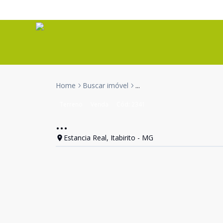
Home
Buscar imóvel
...
Terreno
Venda
Cód:
2341
...
Estancia Real, Itabirito - MG