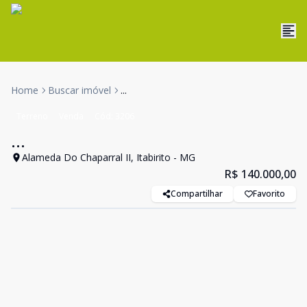
Home
Buscar imóvel
...
Terreno
Venda
Cód:
3206
...
Alameda Do Chaparral II, Itabirito - MG
R$ 140.000,00
Compartilhar
Favorito