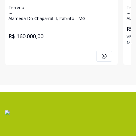
Terreno
Terr
...
...
Alameda Do Chaparral II, Itabirito - MG
Alam
R$ 
R$ 160.000,00
VEND
Mara
com 
poucos
CHAPARRAL II;
área 