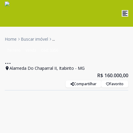
Home
Buscar imóvel
...
Terreno
Venda
Cód:
3356
...
Alameda Do Chaparral II, Itabirito - MG
R$ 160.000,00
Compartilhar
Favorito