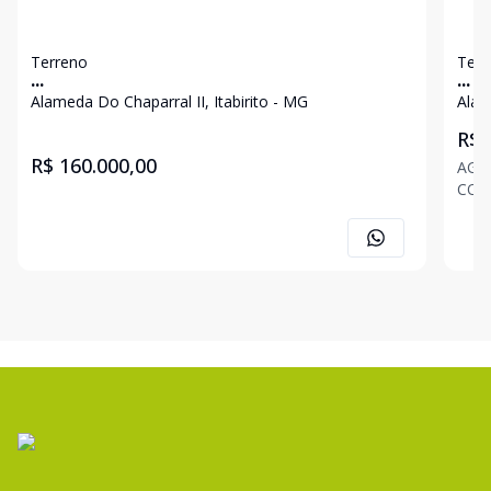
Terreno
Terr
...
...
Alameda Do Chaparral II, Itabirito - MG
Alam
R$ 
R$ 160.000,00
AGE
CORRETORES. R
JON
ASSI
alte
qual