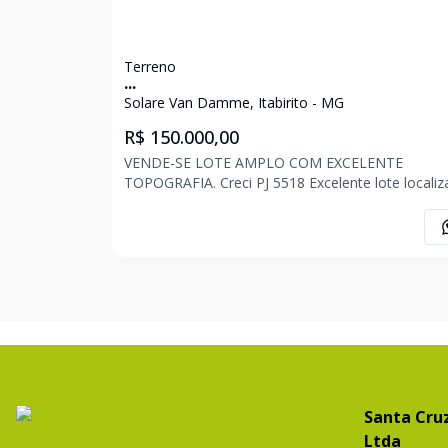
Terreno
...
Solare Van Damme, Itabirito - MG
R$ 150.000,00
VENDE-SE LOTE AMPLO COM EXCELENTE
TOPOGRAFIA. Creci PJ 5518 Excelente lote localizado
em bairro com alto índice de crescimento e
valorização, a poucos minutos do centro da cidade
Bairro Solare Van Damme, Itabirito/MG -
Aproximadamente 414,00
Santa Cruz
Ltda