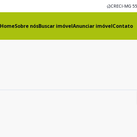
CRECI-MG 55
Home
Sobre nós
Buscar imóvel
Anunciar imóvel
Contato