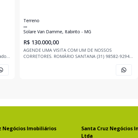
Terreno
...
Solare Van Damme, Itabirito - MG
R$ 130.000,00
AGENDE UMA VISITA COM UM DE NOSSOS
CORRETORES. ROMÁRIO SANTANA (31) 98582-9294
VENDE-SE LOTE EM BAIRRO COM ALTO ÍNDICE DE
. -
CRESCIMENTO E VALORIZAÇÃO. Creci PJ 5518 - Bairro
Solare Van Damme, Itabirito/MG; - 300,00 m² de
terreno - Região de fác
 Negócios Imobiliários
Santa Cruz Negócios Im
Ltda