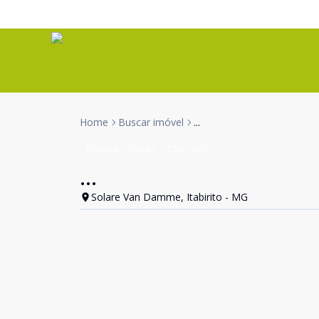
Home
Buscar imóvel
...
Terreno
Venda
Cód:
1695
...
Solare Van Damme, Itabirito - MG