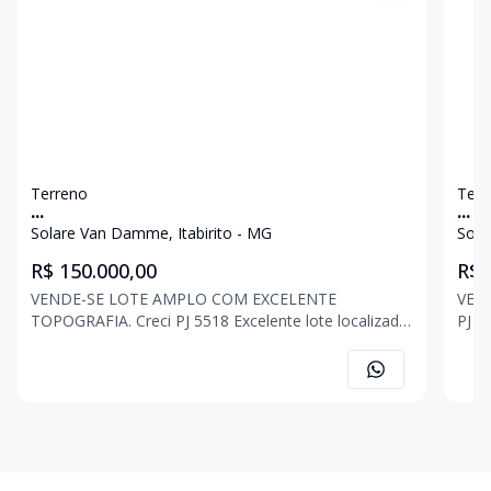
Terreno
Terr
...
...
Solare Van Damme, Itabirito - MG
Sola
R$ 150.000,00
R$ 
VENDE-SE LOTE AMPLO COM EXCELENTE
VEND
TOPOGRAFIA. Creci PJ 5518 Excelente lote localizado
PJ 5518 Lote com área de ap
em bairro com alto índice de crescimento e
m² de 
valorização, a poucos minutos do centro da cidade. -
(12
Bairro Solare Van Damme, Itabirito/MG -
CORRETORES. R
Aproximadamente 414,00
JON