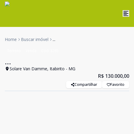
Home
Buscar imóvel
...
Terreno
Venda
Cód:
3265
...
Solare Van Damme, Itabirito - MG
R$ 130.000,00
Compartilhar
Favorito