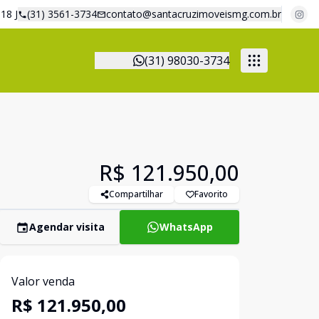
18 J
(31) 3561-3734
contato@santacruzimoveismg.com.br
(31) 98030-3734
R$ 121.950,00
Compartilhar
Favorito
Agendar visita
WhatsApp
Valor venda
R$ 121.950,00