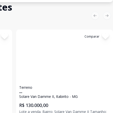
tes
Previous sl
Nex
Cód:
2824
Comparar
Terreno
...
Solare Van Damme II, Itabirito - MG
R$ 130.000,00
Lote a venda. Bairro: Solare Van Damme II Tamanho: