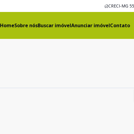
CRECI-MG 55
Home
Sobre nós
Buscar imóvel
Anunciar imóvel
Contato