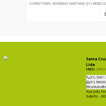
CORRETORES. ROMÁRIO SANTANA (31) 98582-9294
JONAS FONSECA (31) 98520-7296 ANA CAROLIN
ASSIS (31) 98565-1205 . . . OBS: Imóvel sujeito a
alteração de preço, descrição e disponibilidade a
qualquer momento, sem av
Santa Cruz
Ltda
CRECI:
CRECI-
(31) 3561-
(31) 98030
contato@s
Rua João Pes
Itabirito - M