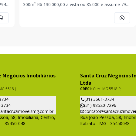
300m² R$ 130.000,00 a vista ou 85.000 e assume 79
A
prestações de 694,00 Equipe Santa Cruz Imóveis:
Jonas: 3198520-7296 Romário: 31 98582-9294 Ana: 31
98565-1205 . . . OBS: Imóvel sujeito
 Negócios Imobiliários
Santa Cruz Negócios Im
Ltda
MG 5518 J
CRECI:
Creci MG 5518 PJ
3734
(31) 3561-3734
-3734
(31) 98520-7296
antacruzimoveismg.com.br
contato@santacruzimove
soa, 58, Imobiliária, Centro,
Rua João Pessoa, 58, Imobili
G - 35450-048
Itabirito - MG - 35450048