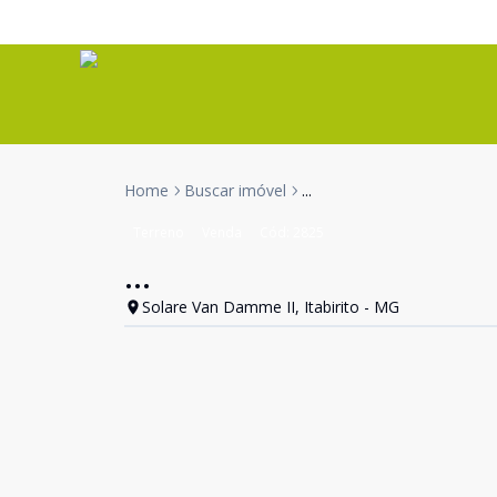
Home
Buscar imóvel
...
Terreno
Venda
Cód:
2825
...
Solare Van Damme II, Itabirito - MG