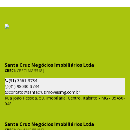
Santa Cruz Negócios Imobiliários Ltda
CRECI:
CRECI-MG 5518 J
(31) 3561-3734
(31) 98030-3734
contato@santacruzimoveismg.com.br
Rua João Pessoa, 58, Imobiliária, Centro, Itabirito - MG - 35450-
048
Santa Cruz Negócios Imobiliários Ltda
CRECI:
Creci MG 5518 PJ