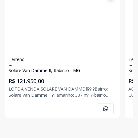
Terreno
Terr
...
...
Solare Van Damme II, Itabirito - MG
Sola
R$ 121.950,00
R$ 
LOTE A VENDA SOLARE VAN DAMME ll?? ?Bairro:
AGE
Solare Van Damme ll ?Tamanho: 307 m² ??bairro
CORRETORES. R
valorizado, ??bem locazalido, ??vizinhança com lindas
JON
casas, ??vista para montanhas. R$ 68.000,00 + 65
ASSI
parcelas de R$ 830,00 Agende uma visita com
alte
qual