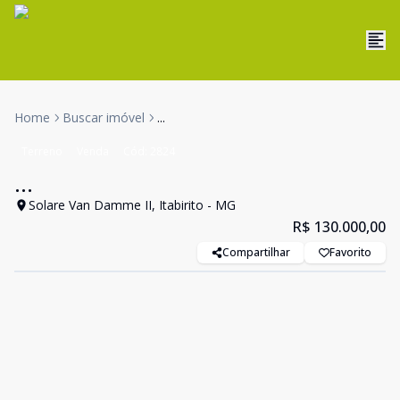
Home
Buscar imóvel
...
Terreno
Venda
Cód:
2824
...
Solare Van Damme II, Itabirito - MG
R$ 130.000,00
Compartilhar
Favorito