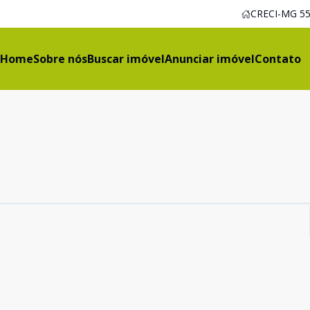
CRECI-MG 55
Home
Sobre nós
Buscar imóvel
Anunciar imóvel
Contato