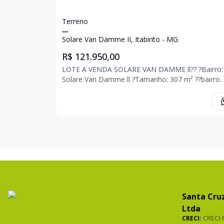
Terreno
...
Solare Van Damme II, Itabirito - MG
R$ 121.950,00
LOTE A VENDA SOLARE VAN DAMME ll?? ?Bairro:
Solare Van Damme ll ?Tamanho: 307 m² ??bairro
valorizado, ??bem locazalido, ??vizinhança com li
casas, ??vista para montanhas. R$ 68.000,00 + 65
parcelas de R$ 830,00 Agende uma visita com
Santa Cruz
Ltda
CRECI:
CRECI-