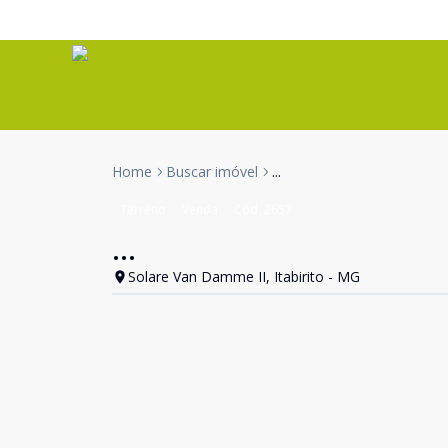
Home
Buscar imóvel
...
Terreno
Venda
Cód:
2657
...
Solare Van Damme II, Itabirito - MG