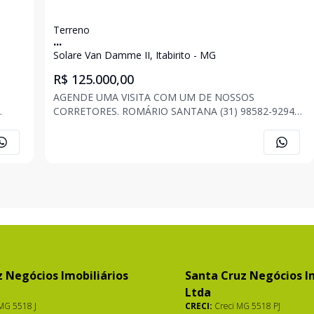
Terreno
...
Solare Van Damme II, Itabirito - MG
R$ 125.000,00
AGENDE UMA VISITA COM UM DE NOSSOS
CORRETORES. ROMÁRIO SANTANA (31) 98582-9294
ndas
JONAS FONSECA (31) 98520-7296 ANA CAROLINA
ASSIS (31) 98565-1205 . . . OBS: Imóvel sujeito a
alteração de preço, descrição e disponibilidade a
qualquer momento, sem av
 Negócios Imobiliários
Santa Cruz Negócios Im
Ltda
MG 5518 J
CRECI:
Creci MG 5518 PJ