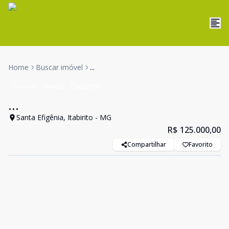
Home
Buscar imóvel
...
Terreno
Venda
Cód:
2703
...
Santa Efigênia, Itabirito - MG
R$ 125.000,00
Compartilhar
Favorito