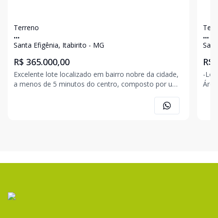
Terreno
Terr
...
...
Santa Efigênia, Itabirito - MG
Santa
R$ 365.000,00
R$ 
Excelente lote localizado em bairro nobre da cidade,
-Lote às
a menos de 5 minutos do centro, composto por uma
Área de 6.4
área de 365 m² e ótima topografia. Lotes disponíveis
Romá
em frente e ao lado: - 391,30 m² no valor de R$
Assi
391.300,00 - 485 m² no valor de R$ 485.000
7296 