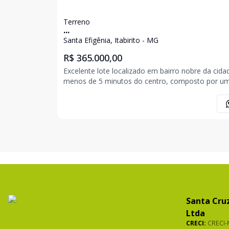
Terreno
...
Santa Efigênia, Itabirito - MG
R$ 365.000,00
Excelente lote localizado em bairro nobre da cida
menos de 5 minutos do centro, composto por u
área de 365 m² e ótima topografia. Lotes disponíveis
em frente e ao lado: - 391,30 m² no valor de R$
391.300,00 - 485 m² no valor de R$ 485.000
Santa Cruz
Ltda
CRECI:
CRECI-