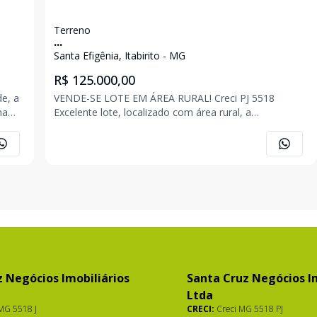
Terreno
...
Santa Efigênia, Itabirito - MG
R$ 125.000,00
de, a
VENDE-SE LOTE EM ÁREA RURAL! Creci PJ 5518
ma
Excelente lote, localizado com área rural, a
aproximadamente 5 minutos do supermercados BH,
UPA 24 horas e rodoviária, região de fácil acesso, a
poucos minutos do centro de Itabirito. -
Aproximadamente 857
 Negócios Imobiliários
Santa Cruz Negócios Im
Ltda
MG 5518 J
CRECI:
Creci MG 5518 PJ