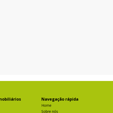
Terreno
...
Santa Efigênia, Itabirito - MG
R$ 1.200.000,00
VENDE-SE LOTE COMERCIAL Creci PJ 5518
Maravilhoso lote, localizada em bairro com alto índice
de crescimento e valorização, imóvel de fácil acesso, a
poucos minutos do centro da cidade. - Área de
aproximadamente 1.550,00 m²; - Fácil acesso; - Ót
obiliários
Navegação rápida
Home
Sobre nós