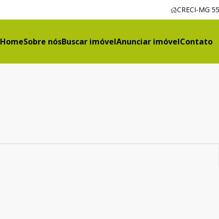
CRECI-MG 55
Home
Sobre nós
Buscar imóvel
Anunciar imóvel
Contato