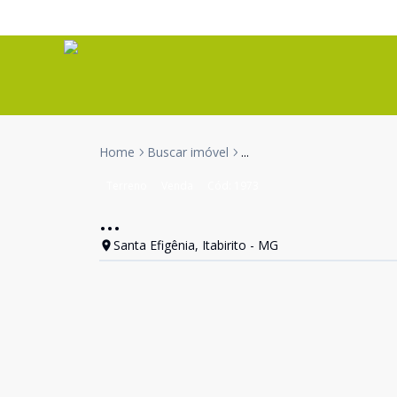
Home
Buscar imóvel
...
Terreno
Venda
Cód:
1973
...
Santa Efigênia, Itabirito - MG