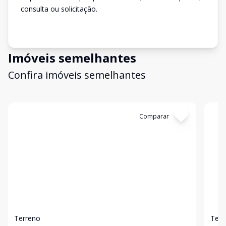
consulta ou solicitação.
Imóveis semelhantes
Confira imóveis semelhantes
Cód:
3058
Comparar
Có
Terreno
Terr