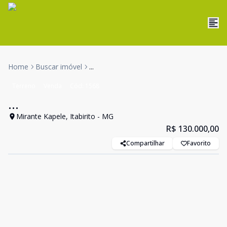
Home
Buscar imóvel
...
Terreno
Venda
Cód:
1568
...
Mirante Kapele, Itabirito - MG
R$ 130.000,00
Compartilhar
Favorito