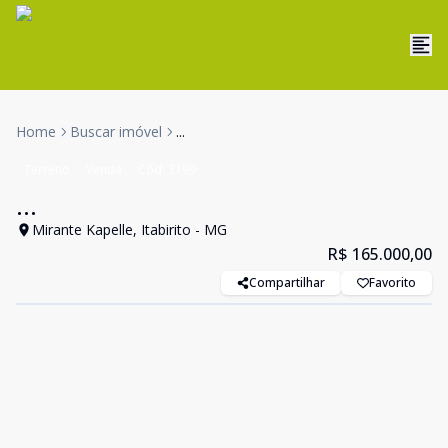
Home
Buscar imóvel
...
Terreno
Venda
Cód:
3199
...
Mirante Kapelle, Itabirito - MG
R$ 165.000,00
Compartilhar
Favorito