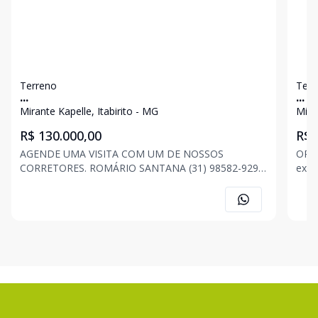
Terreno
Terr
...
...
Mirante Kapelle, Itabirito - MG
Mira
R$ 130.000,00
R$ 
AGENDE UMA VISITA COM UM DE NOSSOS
OPORTUNIDA
CORRETORES. ROMÁRIO SANTANA (31) 98582-9294
exce
JONAS FONSECA (31) 98520-7296 ANA CAROLINA
com 
ASSIS (31) 98565-1205 . . . OBS: Imóvel sujeito a
excelente 
alteração de preço, descrição e disponibilidade a
DE NOSS
qualquer momento, sem av
9858