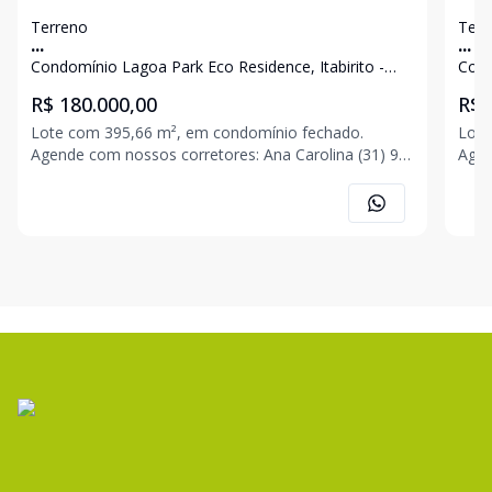
Terreno
Terr
...
...
Condomínio Lagoa Park Eco Residence, Itabirito -
Cond
MG
MG
R$ 180.000,00
R$ 
Lote com 395,66 m², em condomínio fechado.
Lote
Agende com nossos corretores: Ana Carolina (31) 9
Agende 
8565-1205 Jonas (31) 9 8520-7296 Romário (31) 9
8565
8582-9294 Eric (31) 9 8570-4301
8582