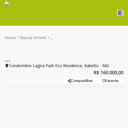
Home
Buscar imóvel
...
Terreno
Venda
Cód:
2802
...
Condomínio Lagoa Park Eco Residence, Itabirito - MG
R$ 160.000,00
Compartilhar
Favorito