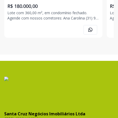
MG
MG
R$ 180.000,00
R$ 
Lote com 360,00 m², em condomínio fechado.
Lote
Agende com nossos corretores: Ana Carolina (31) 9
Agende 
8565-1205 Jonas (31) 9 8520-7296 Romário (31) 9
8565
8582-9294 Eric (31) 9 8570-4301
8582
Santa Cruz Negócios Imobiliários Ltda