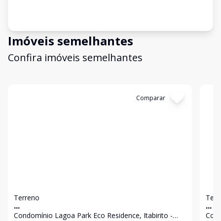
Imóveis semelhantes
Confira imóveis semelhantes
Cód:
3376
Comparar
Có
Terreno
Terr
...
...
Condomínio Lagoa Park Eco Residence, Itabirito -
Cond