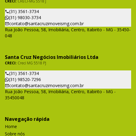
CRECI:
CRECI-MG 5518 J
(31) 3561-3734
(31) 98030-3734
contato@santacruzimoveismg.com.br
Rua João Pessoa, 58, Imobiliária, Centro, Itabirito - MG - 35450-
048
Santa Cruz Negócios Imobiliários Ltda
CRECI:
Creci MG 5518 PJ
(31) 3561-3734
(31) 98520-7296
contato@santacruzimoveismg.com.br
Rua João Pessoa, 58, Imobiliária, Centro, Itabirito - MG -
35450048
Navegação rápida
Home
Sobre nós