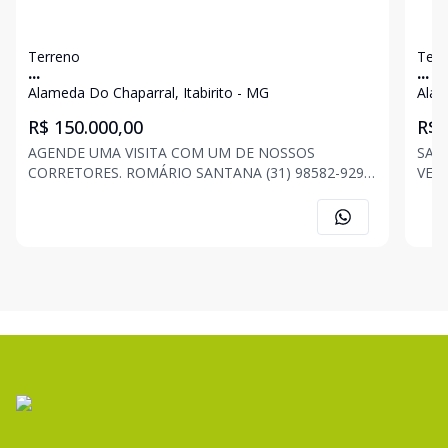
Terreno
Terr
...
...
Alameda Do Chaparral, Itabirito - MG
Alam
R$ 150.000,00
R$ 
AGENDE UMA VISITA COM UM DE NOSSOS
SANTA
CORRETORES. ROMÁRIO SANTANA (31) 98582-9294
VENDA!! Área lote: 257m² B
VENDE-SE LOTE Creci PJ 5518 - Bairro Alameda do
*Lot
Chaparral, Itabirito/MG - 240,00 m² de terreno - Fácil
cida
acesso; - Excelente vizinhança; - Alto índice de
*Tra
cresciment
casa