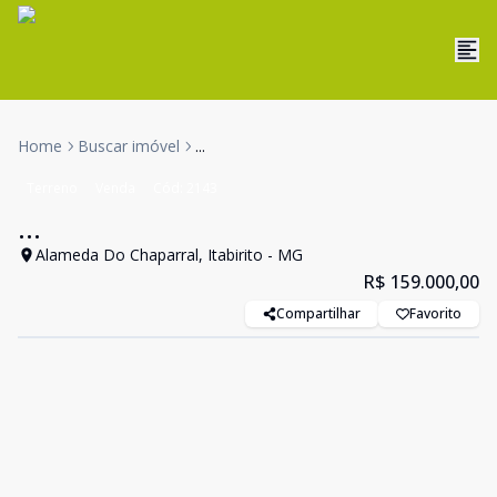
Home
Buscar imóvel
...
Terreno
Venda
Cód:
2143
...
Alameda Do Chaparral, Itabirito - MG
R$ 159.000,00
Compartilhar
Favorito