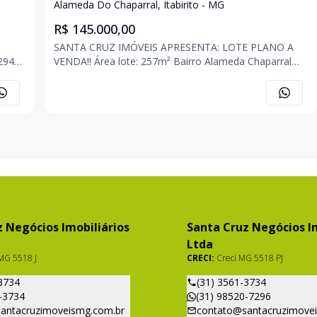
Alameda Do Chaparral, Itabirito - MG
R$ 145.000,00
SANTA CRUZ IMÓVEIS APRESENTA: LOTE PLANO A
294
VENDA!! Área lote: 257m² Bairro Alameda Chaparral
*Lote localizado no bairro que mais valoriza na cidade;
*Fundo para mata; *Lote planinho; *Transporte
publico na porta; *Bairro com lindas casas; *
 Negócios Imobiliários
Santa Cruz Negócios Im
Ltda
MG 5518 J
CRECI:
Creci MG 5518 PJ
3734
(31) 3561-3734
-3734
(31) 98520-7296
antacruzimoveismg.com.br
contato@santacruzimove