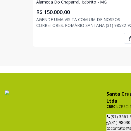
Alameda Do Chaparral, Itabirito - MG
R$ 150.000,00
AGENDE UMA VISITA COM UM DE NOSSOS
CORRETORES. ROMÁRIO SANTANA (31) 98582-9
VENDE-SE LOTE Creci PJ 5518 - Bairro Alameda do
Chaparral, Itabirito/MG - 240,00 m² de terreno - Fácil
acesso; - Excelente vizinhança; - Alto índice de
cresciment
Santa Cruz
Ltda
CRECI:
CRECI-
(31) 3561-
(31) 98030
contato@s