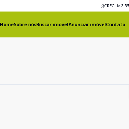
CRECI-MG 55
Home
Sobre nós
Buscar imóvel
Anunciar imóvel
Contato