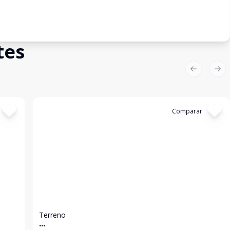
tes
Previous sl
Nex
Cód:
2434
Comparar
Terreno
...