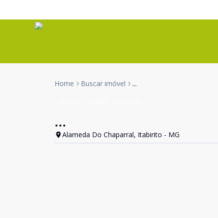
Home
Buscar imóvel
...
Terreno
Venda
Cód:
2142
...
Alameda Do Chaparral, Itabirito - MG