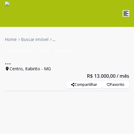
Home
Buscar imóvel
...
Sala Comercial
Aluguel
Cód:
3156
...
Centro, Itabirito - MG
R$ 13.000,00
/ mês
Compartilhar
Favorito