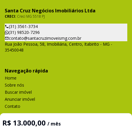
Santa Cruz Negócios Imobiliários Ltda
CRECI:
Creci MG 5518 PJ
(31) 3561-3734
(31) 98520-7296
contato@santacruzimoveismg.com.br
Rua João Pessoa, 58, Imobiliária, Centro, Itabirito - MG -
35450048
Navegação rápida
Home
Sobre nós
Buscar imóvel
Anunciar imóvel
Contato
R$ 13.000,00
/ mês
Imobiliária Certificada: