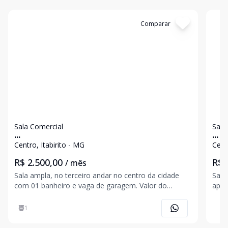
Cód:
3232
Comparar
Có
Sala Comercial
Sala
...
...
Centro, Itabirito - MG
Cent
R$ 2.500,00
R$ 
/ mês
Sala ampla, no terceiro andar no centro da cidade
Sala 
com 01 banheiro e vaga de garagem. Valor do
aprox
condomínio será repassado todo mês (valor poderá
visita: Ana Carolina (31) 9 8565-1205 J
ser alterado de acordo com o mês). Agende com
(31)
1
nossos corretores: Ana Carolina Assis (31) 9 8565-
1205 S