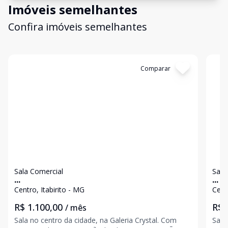
Imóveis semelhantes
Confira imóveis semelhantes
Cód:
3457
Comparar
Có
Sala Comercial
Sala
...
...
Centro, Itabirito - MG
Cent
R$ 1.100,00
R$ 
/ mês
Sala no centro da cidade, na Galeria Crystal. Com
Sala 