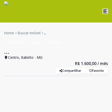
Home
Buscar imóvel
...
Sala Comercial
Aluguel
Cód:
3396
...
Centro, Itabirito - MG
R$ 1.600,00
/ mês
Compartilhar
Favorito