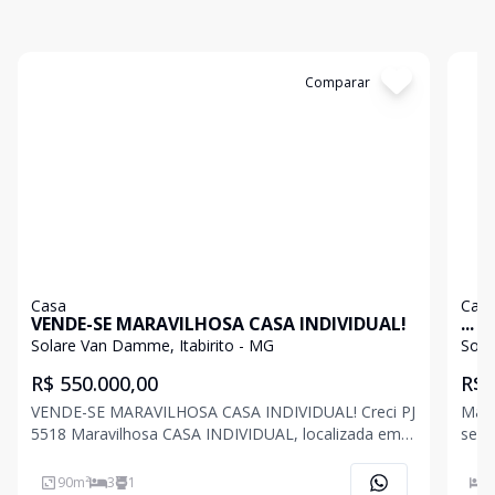
Cód:
2538
Comparar
Có
Casa
Cas
VENDE-SE MARAVILHOSA CASA INDIVIDUAL!
...
Solare Van Damme, Itabirito - MG
Sola
R$ 550.000,00
R$ 
VENDE-SE MARAVILHOSA CASA INDIVIDUAL! Creci PJ
Mara
5518 Maravilhosa CASA INDIVIDUAL, localizada em
sendo compo
região com alto índice de crescimento e valorização,
(ban
a poucos minutos do centro da cidade, região com
(com
90
m²
3
1
3