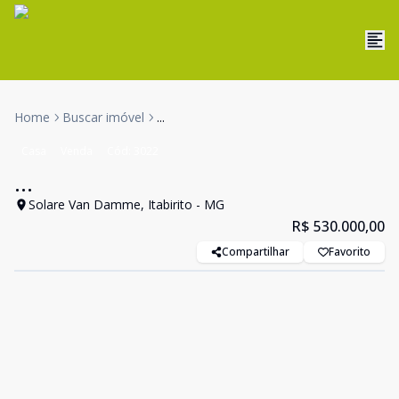
Home
Buscar imóvel
...
Casa
Venda
Cód:
3022
...
Solare Van Damme, Itabirito - MG
R$ 530.000,00
Compartilhar
Favorito