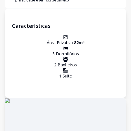
privacidade e termos de serviço
Características
Área Privativa
82
m²
3
Dormitório
s
2
Banheiro
s
1
Suíte