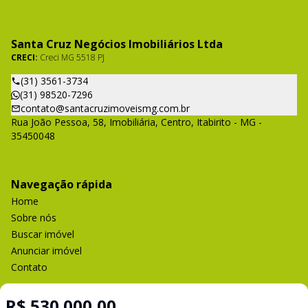
Santa Cruz Negócios Imobiliários Ltda
CRECI:
Creci MG 5518 PJ
(31) 3561-3734
(31) 98520-7296
contato@santacruzimoveismg.com.br
Rua João Pessoa, 58, Imobiliária, Centro, Itabirito - MG -
35450048
Navegação rápida
Home
Sobre nós
Buscar imóvel
Anunciar imóvel
Contato
R$ 530.000,00