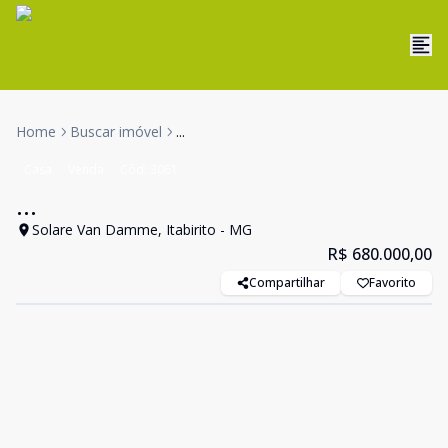
Home
Buscar imóvel
...
Casa
Venda
Cód:
3061
...
Solare Van Damme, Itabirito - MG
R$ 680.000,00
Compartilhar
Favorito