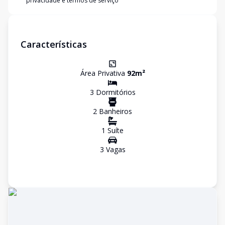
privacidade e termos de serviço
Características
Área Privativa
92
m²
3
Dormitório
s
2
Banheiro
s
1
Suíte
3
Vaga
s