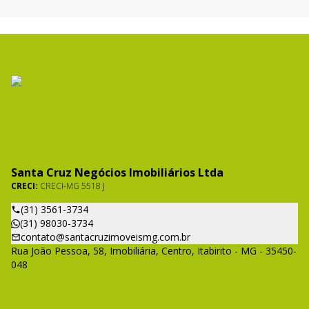
Santa Cruz Negócios Imobiliários Ltda
CRECI:
CRECI-MG 5518 J
(31) 3561-3734
(31) 98030-3734
contato@santacruzimoveismg.com.br
Rua João Pessoa, 58, Imobiliária, Centro, Itabirito - MG - 35450-
048