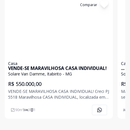
Cód:
2538
Comparar
Có
Casa
Cas
VENDE-SE MARAVILHOSA CASA INDIVIDUAL!
...
Solare Van Damme, Itabirito - MG
Sola
R$ 550.000,00
R$ 
VENDE-SE MARAVILHOSA CASA INDIVIDUAL! Creci PJ
Mara
5518 Maravilhosa CASA INDIVIDUAL, localizada em
sendo compo
região com alto índice de crescimento e valorização,
(ban
a poucos minutos do centro da cidade, região com
(com
90
m²
3
1
3
transporte público, próximo a escola e UBS (Unidade
cozin
bá