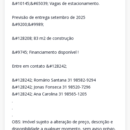
&#10145;&#65039; Vagas de estacionamento.
Previsão de entrega setembro de 2025
&#9200;&#9989;
&#128208; 83 m2 de construção
&#9745; Financiamento disponível !
Entre em contato &#128242;
&#128242; Romário Santana 31 98582-9294
&#128242; Jonas Fonseca 31 98520-7296
&#128242; Ana Carolina 31 98565-1205
.
.
.
OBS: Imóvel sujeito a alteração de preço, descrição e
disponibilidade a qualquer momento, sem aviso prévio,