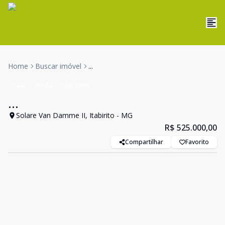
Home
Buscar imóvel
...
Casa
Venda
Cód:
2698
...
Solare Van Damme II, Itabirito - MG
R$ 525.000,00
Compartilhar
Favorito