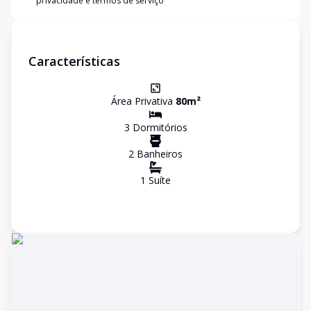
privacidade e termos de serviço
Características
Área Privativa
80
m²
3
Dormitório
s
2
Banheiro
s
1
Suíte