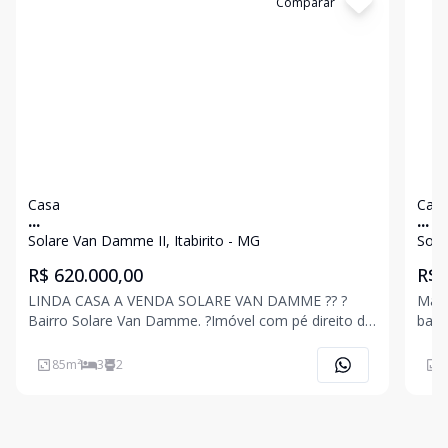
Cód:
3138
Comparar
Có
Casa
Cas
...
...
Solare Van Damme II, Itabirito - MG
Sola
R$ 620.000,00
R$ 
LINDA CASA A VENDA SOLARE VAN DAMME ?? ?
Mara
Bairro Solare Van Damme. ?Imóvel com pé direito da
bair
sala e cozinha duplo, rebaixamento de gesso,
porc
iluminação em led em toda casa, box nos banheiros,
aces
85
m²
3
2
8
cooktop na cozinha, ampla área externa com muitas
supe
possibilida
ônib