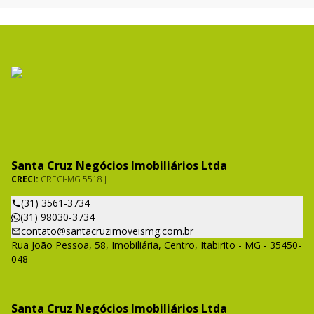
Santa Cruz Negócios Imobiliários Ltda
CRECI:
CRECI-MG 5518 J
(31) 3561-3734
(31) 98030-3734
contato@santacruzimoveismg.com.br
Rua João Pessoa, 58, Imobiliária, Centro, Itabirito - MG - 35450-
048
Santa Cruz Negócios Imobiliários Ltda