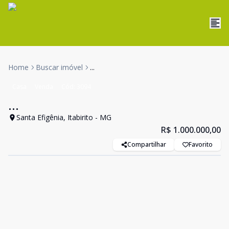
Home
Buscar imóvel
...
Casa
Venda
Cód:
3094
...
Santa Efigênia, Itabirito - MG
R$ 1.000.000,00
Compartilhar
Favorito