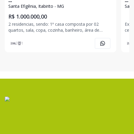
...
...
Santa Efigênia, Itabirito - MG
Santa
R$ 1.000.000,00
2 residencias, sendo: 1ª casa composta por 02
Exce
quartos, sala, copa, cozinha, banheiro, área de
cent
serviço, varanda e vaga de garagem coberta para 02
sendo compo
carros. 2ª casa com 04 quartos, sala, copa, cozinha,
copa
2
1
3
03 banheiro, vaga de garagem coberta, área de servi