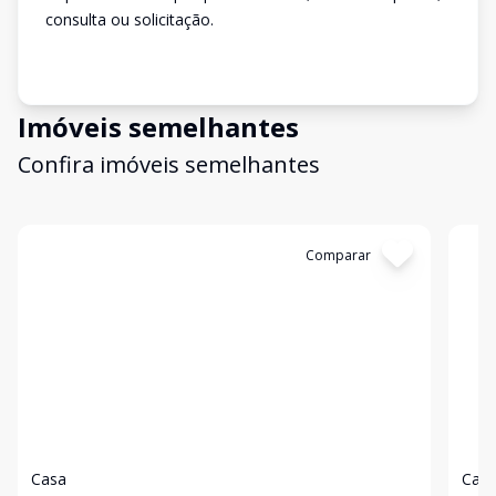
consulta ou solicitação.
Imóveis semelhantes
Confira imóveis semelhantes
Cód:
2615
Comparar
Có
Casa
Cas