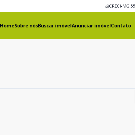
CRECI-MG 55
Home
Sobre nós
Buscar imóvel
Anunciar imóvel
Contato