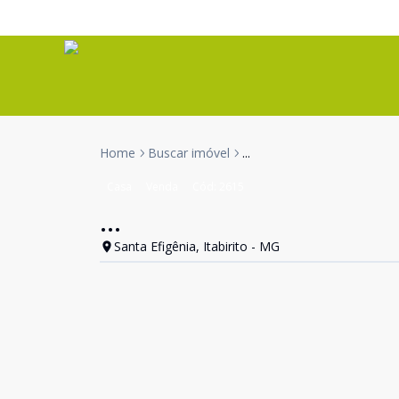
Home
Buscar imóvel
...
Casa
Venda
Cód:
2615
...
Santa Efigênia, Itabirito - MG