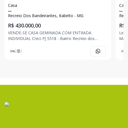
Casa
Cas
...
...
Recreio Dos Bandeirantes, Itabirito - MG
Recr
R$ 430.000,00
R$ 
VENDE-SE CASA GEMINADA COM ENTRADA
Lind
INDIVIDUAL Creci PJ 5518 - Bairro Recreio dos
Mara
Bandeirantes, Itabirito/MG; - 02 quartos, sendo uma
Band
suíte; - Sala de estar; - Cozinha conjugada; - Banheiro
bancadas em
2
2
2
social; - Área de serviço; - Vaga de garagem coberta;
02 q