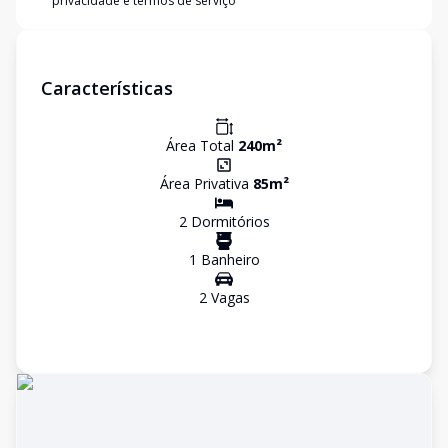
privacidade e termos de serviço
Características
Área Total
240
m²
Área Privativa
85
m²
2
Dormitório
s
1
Banheiro
2
Vaga
s