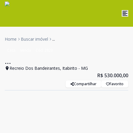
Home
Buscar imóvel
...
Casa
Venda
Cód:
2823
...
Recreio Dos Bandeirantes, Itabirito - MG
R$ 530.000,00
Compartilhar
Favorito