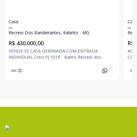
Casa
Cas
...
...
Recreio Dos Bandeirantes, Itabirito - MG
Recr
R$ 430.000,00
R$ 
VENDE-SE CASA GEMINADA COM ENTRADA
AGE
INDIVIDUAL Creci PJ 5518 - Bairro Recreio dos
CORRETORES. R
Bandeirantes, Itabirito/MG; - 02 quartos, sendo uma
JON
suíte; - Sala de estar; - Cozinha conjugada; - Banheiro
ASSI
2
2
2
social; - Área de serviço; - Vaga de garagem coberta;
alte
qual