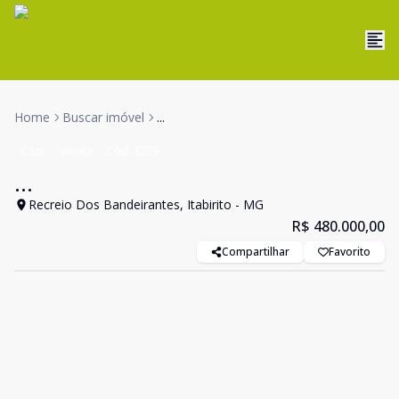
Home
Buscar imóvel
...
Casa
Venda
Cód:
3259
...
Recreio Dos Bandeirantes, Itabirito - MG
R$ 480.000,00
Compartilhar
Favorito