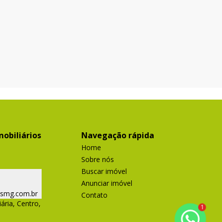
obiliários
Navegação rápida
Home
Sobre nós
Buscar imóvel
Anunciar imóvel
ismg.com.br
Contato
ária, Centro,
1