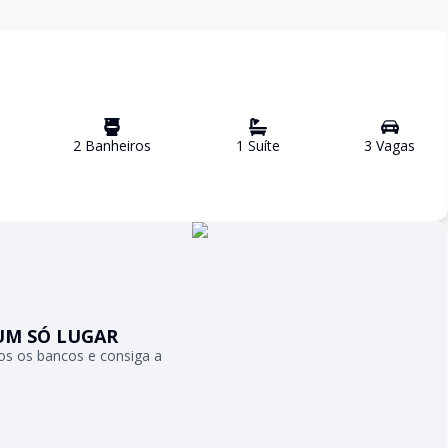
2
Banheiro
s
1
Suíte
3
Vaga
s
UM SÓ LUGAR
s os bancos e consiga a