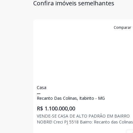
Confira imóveis semelhantes
Cód:
2650
Comparar
Casa
...
Recanto Das Colinas, Itabirito - MG
R$ 1.100.000,00
VENDE-SE CASA DE ALTO PADRÃO EM BAIRRO
NOBRE! Creci PJ 5518 Bairro: Recanto das Colinas,
Itabirito/MG. Residência contemporânea com 3