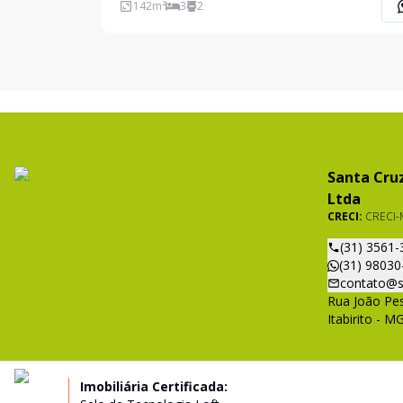
dormitórios, sendo 1 suíte, ampla sala em dois
142
m²
3
2
ambientes, cozinha integrada, banheiro social e l
Destaque pa
Santa Cruz
Ltda
CRECI:
CRECI-
(31) 3561-
(31) 98030
contato@s
Rua João Pes
Itabirito - M
Imobiliária Certificada: