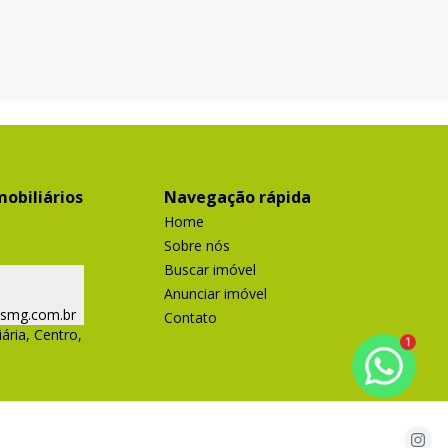
obiliários
Navegação rápida
Home
Sobre nós
Buscar imóvel
Anunciar imóvel
ismg.com.br
Contato
ária, Centro,
1