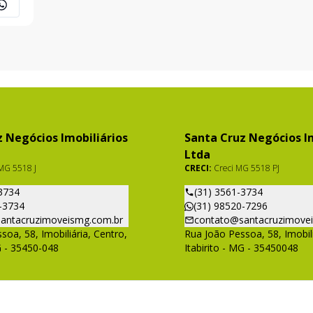
avabo.
 Negócios Imobiliários
Santa Cruz Negócios Im
Ltda
MG 5518 J
CRECI:
Creci MG 5518 PJ
3734
(31) 3561-3734
-3734
(31) 98520-7296
antacruzimoveismg.com.br
contato@santacruzimove
soa, 58, Imobiliária, Centro,
Rua João Pessoa, 58, Imobili
G - 35450-048
Itabirito - MG - 35450048