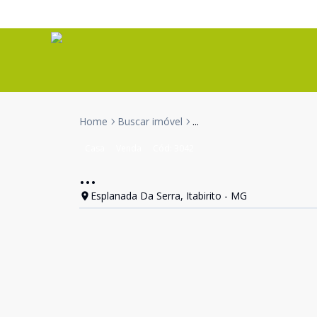
Home
Buscar imóvel
...
Casa
Venda
Cód:
3042
...
Esplanada Da Serra, Itabirito - MG