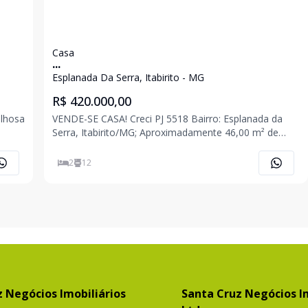
Casa
...
Esplanada Da Serra, Itabirito - MG
R$ 420.000,00
VENDE-SE CASA! Creci PJ 5518 Bairro: Esplanada da
Serra, Itabirito/MG; Aproximadamente 46,00 m² de
o
área construída. Casa localizada em bairro com alto
ico do
índice de crescimento e valorização, a poucos minutos
2
12
do centro da cidade, região servida de
 Negócios Imobiliários
Santa Cruz Negócios Im