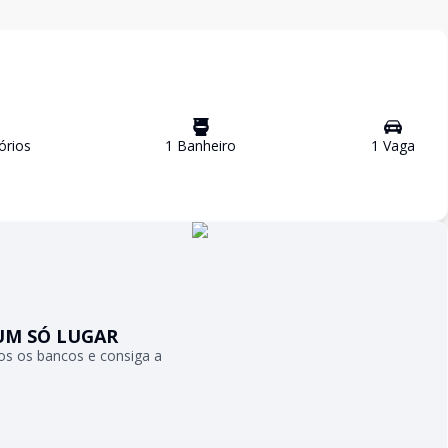
ório
s
1
Banheiro
1
Vaga
UM SÓ LUGAR
s os bancos e consiga a