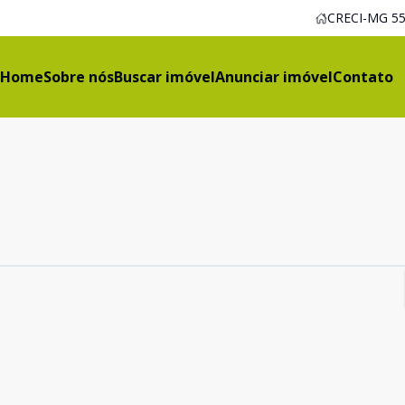
CRECI-MG 55
Home
Sobre nós
Buscar imóvel
Anunciar imóvel
Contato