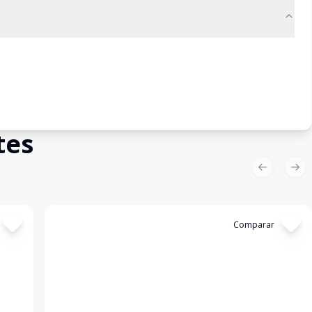
tes
Previous sl
Nex
Cód:
3045
Comparar