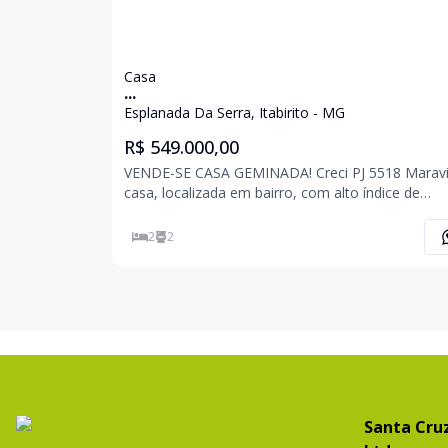
Casa
...
Esplanada Da Serra, Itabirito - MG
R$ 549.000,00
VENDE-SE CASA GEMINADA! Creci PJ 5518 Maravilhosa
casa, localizada em bairro, com alto índice de
crescmimento e valorização, a poucos minutos d
centro da cidade, posicionada em ponto estratég
2
2
bairro. - Bairro Esplanada da Serra, Itabirito/M
Santa Cruz