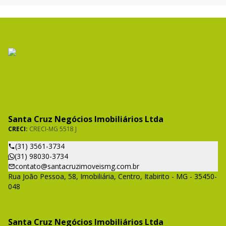
Santa Cruz Negócios Imobiliários Ltda
CRECI:
CRECI-MG 5518 J
(31) 3561-3734
(31) 98030-3734
contato@santacruzimoveismg.com.br
Rua João Pessoa, 58, Imobiliária, Centro, Itabirito - MG - 35450-
048
Santa Cruz Negócios Imobiliários Ltda