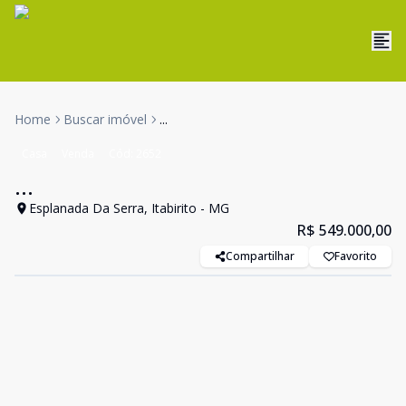
Home
Buscar imóvel
...
Casa
Venda
Cód:
2652
...
Esplanada Da Serra, Itabirito - MG
R$ 549.000,00
Compartilhar
Favorito