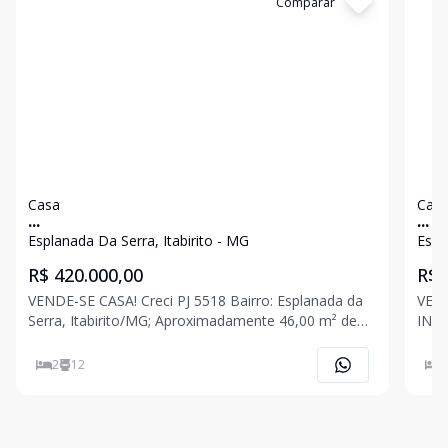
Cód:
3045
Comparar
Có
Casa
Cas
...
...
Esplanada Da Serra, Itabirito - MG
Espl
R$ 420.000,00
R$ 
VENDE-SE CASA! Creci PJ 5518 Bairro: Esplanada da
VEN
Serra, Itabirito/MG; Aproximadamente 46,00 m² de
INDIVID
área construída. Casa localizada em bairro com alto
entr
índice de crescimento e valorização, a poucos
minutos 
2
12
2
minutos do centro da cidade, região servida de