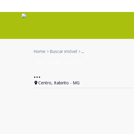
Home
Buscar imóvel
...
Casa
Venda
Cód:
1304
...
Centro, Itabirito - MG