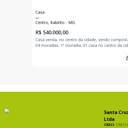
Casa
...
Centro, Itabirito - MG
R$ 540.000,00
Casa venda, no centro da cidade, sendo compost
04 moradias: 1ª moradia: 01 casa no centro da cidade,
composta por 03 quartos, sendo 01 suíte, banhei
social, sala com 02 ambientes, cozinha, área de
serviço, terraço e 01 vaga de garagem coberta. (
Santa Cruz
Ltda
CRECI:
CRECI-