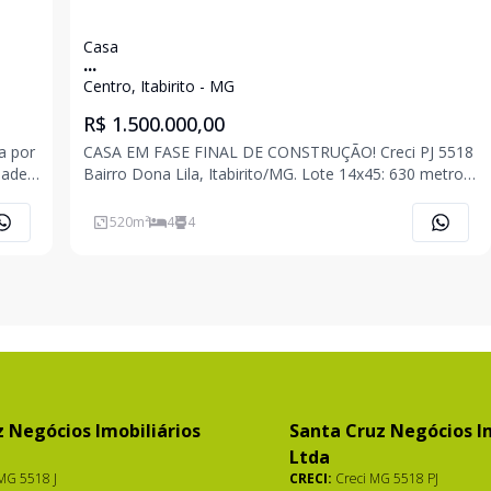
Casa
...
Centro, Itabirito - MG
R$ 1.500.000,00
a por
CASA EM FASE FINAL DE CONSTRUÇÃO! Creci PJ 5518
Bairro Dona Lila, Itabirito/MG. Lote 14x45: 630 metros
ro
Obra com 3 pavimento Primeiro pavimento ponto
comercial com 231m2 ( Falta acabamento) Segundo
520
m²
4
4
pavimento casa 160 M2 ( 1 quarto, um
 Negócios Imobiliários
Santa Cruz Negócios Im
Ltda
MG 5518 J
CRECI:
Creci MG 5518 PJ