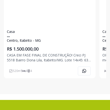
Casa
Cas
...
...
Centro, Itabirito - MG
Cent
R$ 1.500.000,00
R$ 
CASA EM FASE FINAL DE CONSTRUÇÃO! Creci PJ
OPORTUNIDA
5518 Bairro Dona Lila, Itabirito/MG. Lote 14x45: 630
melh
metros Obra com 3 pavimento Primeiro pavimento
aven
ponto comercial com 231m2 ( Falta acabamento)
04 s
520
m²
4
4
4
Segundo pavimento casa 160 M2 ( 1 quarto, um
área exter
DE 