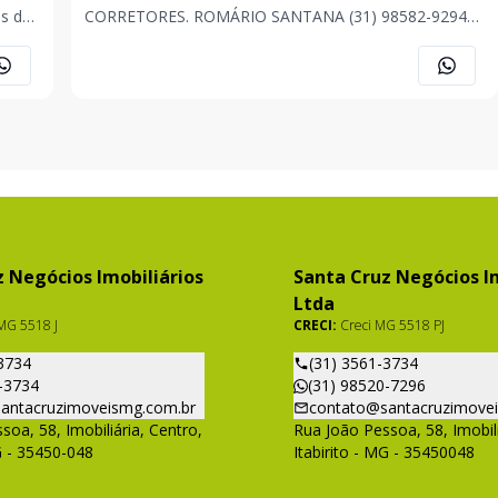
CORRETORES. ROMÁRIO SANTANA (31) 98582-9294
JONAS FONSECA (31) 98520-7296 ANA CAROLINA
ASSIS (31) 98565-1205 . . . OBS: Imóvel sujeito a
alteração de preço, descrição e disponibilidade a
qualquer momento, sem av
 Negócios Imobiliários
Santa Cruz Negócios Im
Ltda
MG 5518 J
CRECI:
Creci MG 5518 PJ
3734
(31) 3561-3734
-3734
(31) 98520-7296
antacruzimoveismg.com.br
contato@santacruzimove
soa, 58, Imobiliária, Centro,
Rua João Pessoa, 58, Imobili
G - 35450-048
Itabirito - MG - 35450048