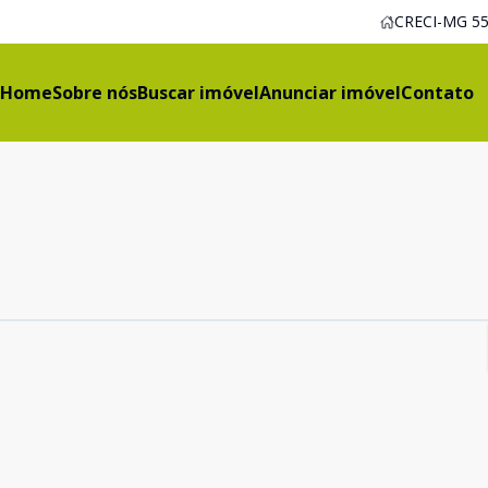
CRECI-MG 55
Home
Sobre nós
Buscar imóvel
Anunciar imóvel
Contato