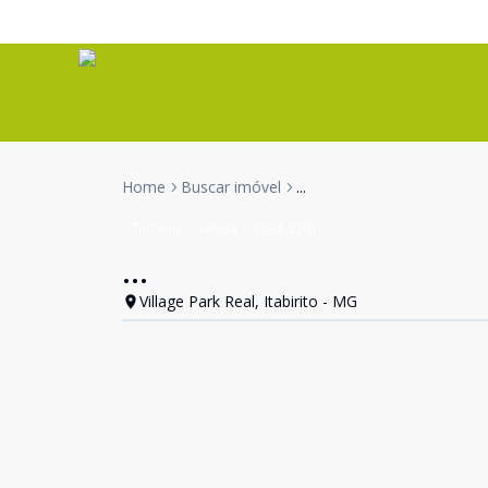
Home
Buscar imóvel
...
Terreno
Venda
Cód:
2201
...
Village Park Real, Itabirito - MG