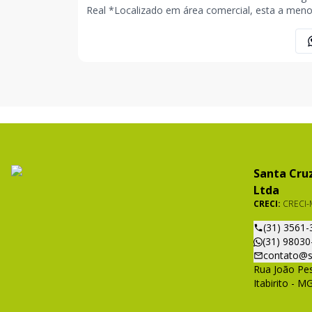
Real *Localizado em área comercial, esta a menos de
300 metros da BR 356, muito próximo do
supermercados BR, laticínios Ita e centro de
distribuição dos supermercados Farid. *Possuí projeto
não
Santa Cruz
Ltda
CRECI:
CRECI-
(31) 3561-
(31) 98030
contato@s
Rua João Pes
Itabirito - M