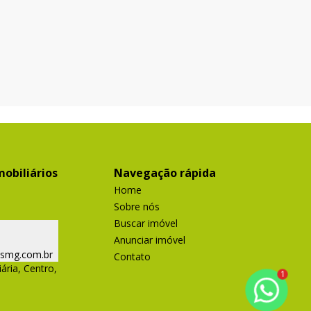
obiliários
Navegação rápida
Home
Sobre nós
Buscar imóvel
Anunciar imóvel
ismg.com.br
Contato
ária, Centro,
1