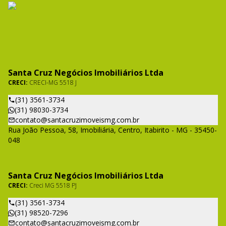
Santa Cruz Negócios Imobiliários Ltda
CRECI:
CRECI-MG 5518 J
(31) 3561-3734
(31) 98030-3734
contato@santacruzimoveismg.com.br
Rua João Pessoa, 58, Imobiliária, Centro, Itabirito - MG - 35450-
048
Santa Cruz Negócios Imobiliários Ltda
CRECI:
Creci MG 5518 PJ
(31) 3561-3734
(31) 98520-7296
contato@santacruzimoveismg.com.br