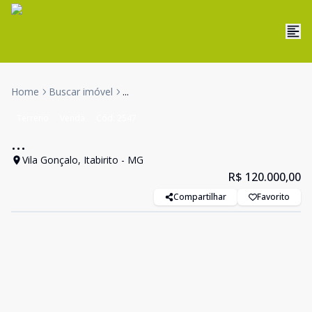
Home
Buscar imóvel
...
Terreno
Venda
Cód:
2547
...
Vila Gonçalo, Itabirito - MG
R$ 120.000,00
Compartilhar
Favorito