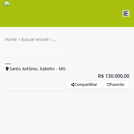
Home
Buscar imóvel
...
Terreno
Venda
Cód:
1987
...
Santo Antônio, Itabirito - MG
R$ 130.000,00
Compartilhar
Favorito