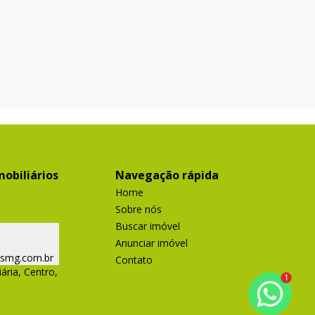
obiliários
Navegação rápida
Home
Sobre nós
Buscar imóvel
Anunciar imóvel
ismg.com.br
Contato
ária, Centro,
1