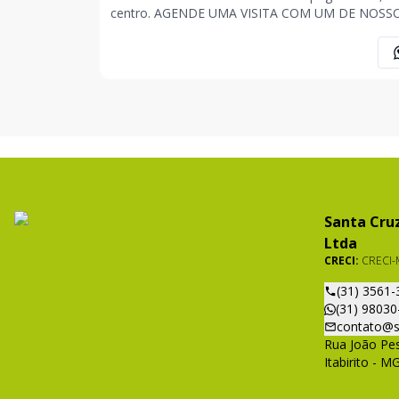
centro. AGENDE UMA VISITA COM UM DE NOSSOS
CORRETORES. ROMÁRIO SANTANA (31) 98582-9294
JONAS FONSECA (31) 98520-7296 ANA CAROLIN
ASSIS (31) 98565-1205 . . . OBS: Imóvel sujeito a
alteração
Santa Cruz
Ltda
CRECI:
CRECI-
(31) 3561-
(31) 98030
contato@s
Rua João Pes
Itabirito - M