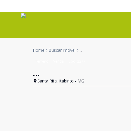
Home
Buscar imóvel
...
Terreno
Venda
Cód:
2277
...
Santa Rita, Itabirito - MG