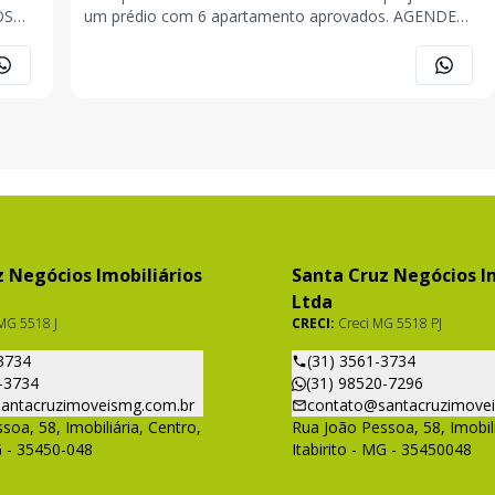
um prédio com 6 apartamento aprovados. AGENDE
UMA VISITA COM UM DE NOSSOS CORRETORES.
A
ROMÁRIO SANTANA (31) 98582-9294 JONAS
FONSECA (31) 98520-7296 ANA CAROLINA ASSIS (31)
98565-1205 . . . OBS
 Negócios Imobiliários
Santa Cruz Negócios Im
Ltda
MG 5518 J
CRECI:
Creci MG 5518 PJ
3734
(31) 3561-3734
-3734
(31) 98520-7296
antacruzimoveismg.com.br
contato@santacruzimove
soa, 58, Imobiliária, Centro,
Rua João Pessoa, 58, Imobili
G - 35450-048
Itabirito - MG - 35450048