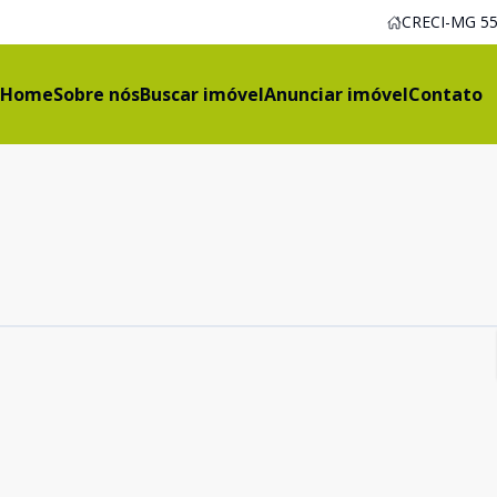
CRECI-MG 55
Home
Sobre nós
Buscar imóvel
Anunciar imóvel
Contato