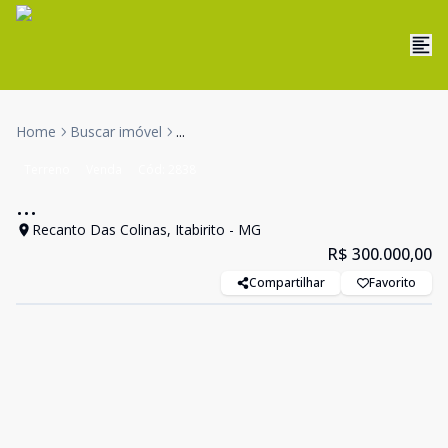
Home
Buscar imóvel
...
Terreno
Venda
Cód:
2838
...
Recanto Das Colinas, Itabirito - MG
R$ 300.000,00
Compartilhar
Favorito