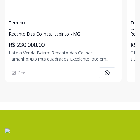
Terreno
Terr
...
...
Recanto Das Colinas, Itabirito - MG
Reca
R$ 230.000,00
R$ 
Lote a Venda Bairro: Recanto das Colinas
OPORTU
Tamanho:493 mts quadrados Excelente lote em
alto padrão
bairro nobre, vizinhança com lindas casas de alto
lote: 
padrão a poucos minutos do centro. R$ 230.000,00
bair
12
m²
AGENDE UMA VISITA COM UM DE NOSSOS
exce
CORRETORES. ROMÁRIO