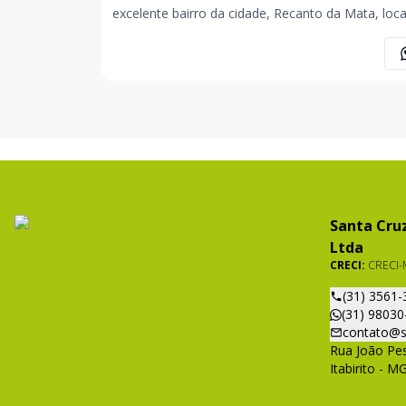
excelente bairro da cidade, Recanto da Mata, loca
com alto índice de crescimento e valorização,
excelente topografia ! AGENDE UMA VISITA COM UM
DE NOSSOS CORRETORES. ROMÁRIO SANTANA (31)
98582-929
Santa Cruz
Ltda
CRECI:
CRECI-
(31) 3561-
(31) 98030
contato@s
Rua João Pes
Itabirito - M