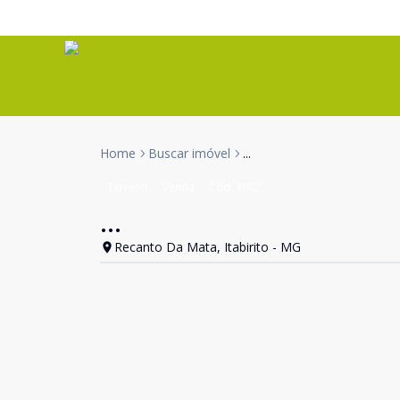
Home
Buscar imóvel
...
Terreno
Venda
Cód:
3082
...
Recanto Da Mata, Itabirito - MG