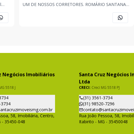
l
UM DE NOSSOS CORRETORES. ROMÁRIO SANTANA
(31) 98582-9294 JONAS FONSECA (31) 98520-7296
ANA CAROLINA ASSIS (31) 98565-1205 . . . OBS: Imóvel
sujeito a alteração de preço, descrição e disponibilidad
 Negócios Imobiliários
Santa Cruz Negócios Im
Ltda
MG 5518 J
CRECI:
Creci MG 5518 PJ
3734
(31) 3561-3734
-3734
(31) 98520-7296
antacruzimoveismg.com.br
contato@santacruzimove
soa, 58, Imobiliária, Centro,
Rua João Pessoa, 58, Imobili
G - 35450-048
Itabirito - MG - 35450048