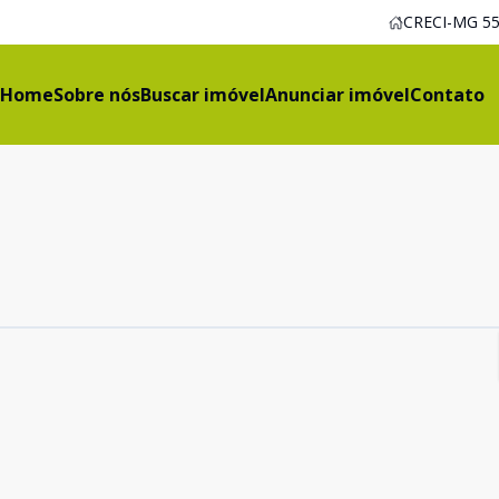
CRECI-MG 55
Home
Sobre nós
Buscar imóvel
Anunciar imóvel
Contato