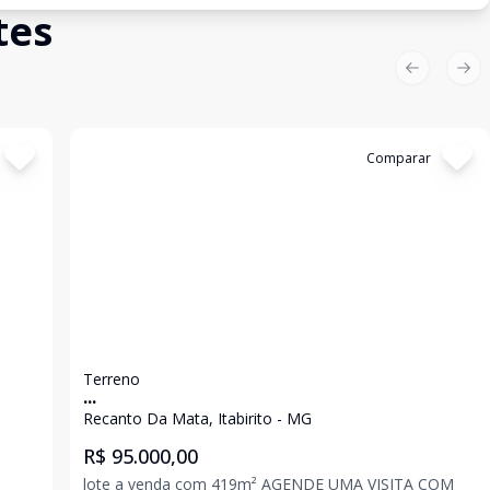
tes
Previous sl
Nex
Cód:
2238
Comparar
Terreno
...
Recanto Da Mata, Itabirito - MG
R$ 95.000,00
lote a venda com 419m² AGENDE UMA VISITA COM