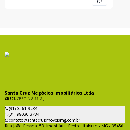
R$ 105.000,00 a vista AGENDE UMA VISI
Santa Cruz Negócios Imobiliários Ltda
CRECI:
CRECI-MG 5518 J
(31) 3561-3734
(31) 98030-3734
contato@santacruzimoveismg.com.br
Rua João Pessoa, 58, Imobiliária, Centro, Itabirito - MG - 35450-