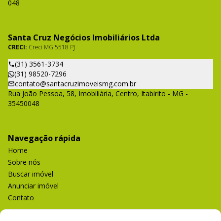
048
Santa Cruz Negócios Imobiliários Ltda
CRECI:
Creci MG 5518 PJ
(31) 3561-3734
(31) 98520-7296
contato@santacruzimoveismg.com.br
Rua João Pessoa, 58, Imobiliária, Centro, Itabirito - MG -
35450048
Navegação rápida
Home
Sobre nós
Buscar imóvel
Anunciar imóvel
Contato