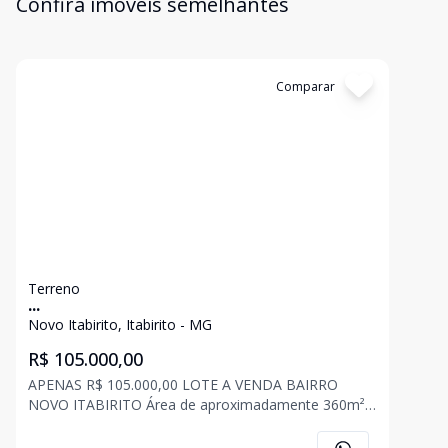
Confira imóveis semelhantes
Cód:
3400
Comparar
Terreno
...
Novo Itabirito, Itabirito - MG
R$ 105.000,00
APENAS R$ 105.000,00 LOTE A VENDA BAIRRO
NOVO ITABIRITO Área de aproximadamente 360m² -
Linda vista; - Bairro de alto padrão; - Região de fácil
acesso; - Possibilidade de construção multifamiliar.