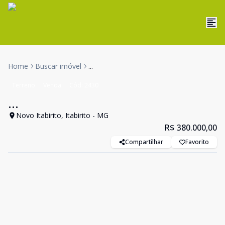
Home
Buscar imóvel
...
Terreno
Venda
Cód:
2430
...
Novo Itabirito, Itabirito - MG
R$ 380.000,00
Compartilhar
Favorito