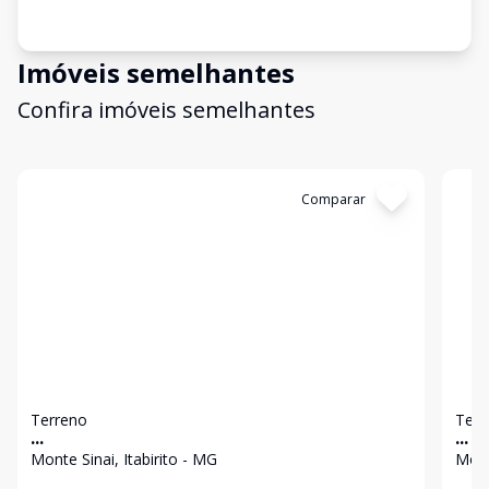
Imóveis semelhantes
Confira imóveis semelhantes
Cód:
3211
Comparar
Có
Terreno
Terr
...
...
Monte Sinai, Itabirito - MG
Mont