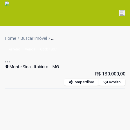
Home
Buscar imóvel
...
Terreno
Venda
Cód:
1807
...
Monte Sinai, Itabirito - MG
R$ 130.000,00
Compartilhar
Favorito