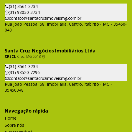
(31) 3561-3734
(31) 98030-3734
contato@santacruzimoveismg.com.br
Rua João Pessoa, 58, Imobiliária, Centro, Itabirito - MG - 35450-
048
Santa Cruz Negócios Imobiliários Ltda
CRECI:
Creci MG 5518 PJ
(31) 3561-3734
(31) 98520-7296
contato@santacruzimoveismg.com.br
Rua João Pessoa, 58, Imobiliária, Centro, Itabirito - MG -
35450048
Navegação rápida
Home
Sobre nós