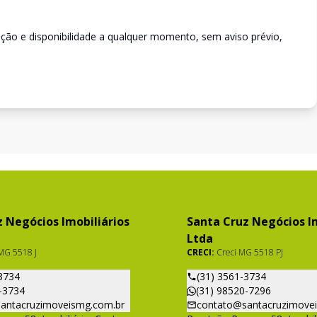
rição e disponibilidade a qualquer momento, sem aviso prévio,
 Negócios Imobiliários
Santa Cruz Negócios Im
Ltda
MG 5518 J
CRECI:
Creci MG 5518 PJ
3734
(31) 3561-3734
-3734
(31) 98520-7296
antacruzimoveismg.com.br
contato@santacruzimove