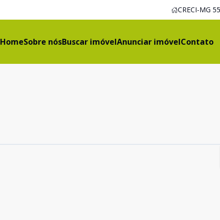
CRECI-MG 55
Home
Sobre nós
Buscar imóvel
Anunciar imóvel
Contato