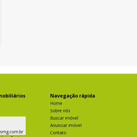
obiliários
Navegação rápida
Home
Sobre nós
Buscar imóvel
Anunciar imóvel
ismg.com.br
Contato