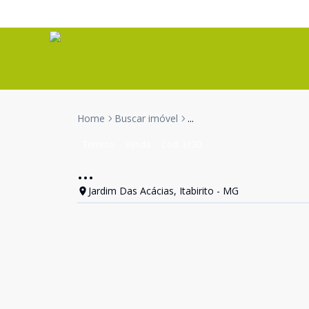
Home
Buscar imóvel
...
Terreno
Venda
Cód:
3130
...
Jardim Das Acácias, Itabirito - MG