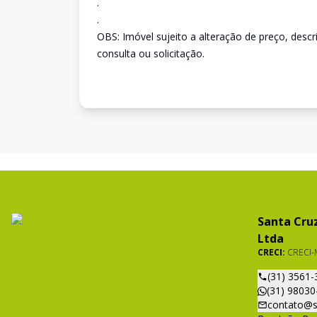
.
.
OBS: Imóvel sujeito a alteração de preço, desc
consulta ou solicitação.
Santa Cruz
Ltda
CRECI:
CRECI-
(31) 3561-
(31) 98030
contato@s