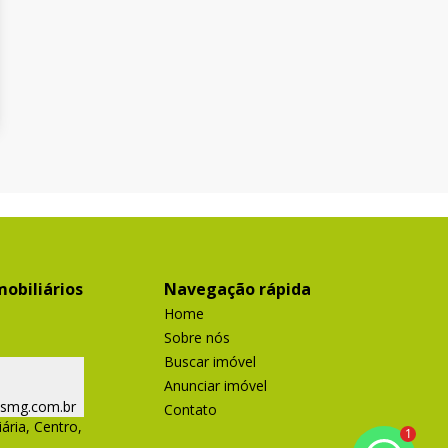
obiliários
Navegação rápida
Home
Sobre nós
Buscar imóvel
Anunciar imóvel
ismg.com.br
Contato
ária, Centro,
1