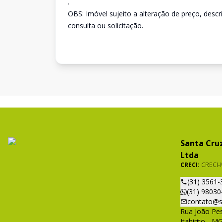
.
OBS: Imóvel sujeito a alteração de preço, desc
consulta ou solicitação.
Santa Cruz
Ltda
CRECI:
CRECI-
(31) 3561-
(31) 98030
contato@s
Rua João Pes
Itabirito - M