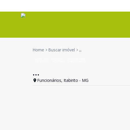
Home
Buscar imóvel
...
Terreno
Venda
Cód:
1910
...
Funcionários, Itabirito - MG