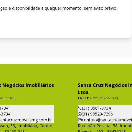
rição e disponibilidade a qualquer momento, sem aviso prévio,
 Negócios Imobiliários
Santa Cruz Negócios Im
Ltda
MG 5518 J
CRECI:
Creci MG 5518 PJ
3734
(31) 3561-3734
-3734
(31) 98520-7296
antacruzimoveismg.com.br
contato@santacruzimove
soa, 58, Imobiliária, Centro,
Rua João Pessoa, 58, Imobili
G - 35450-048
Itabirito - MG - 35450048