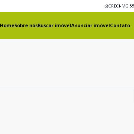
CRECI-MG 55
Home
Sobre nós
Buscar imóvel
Anunciar imóvel
Contato